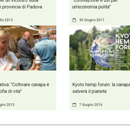
per un incontro sulla
“Coltivazione e usi per
n provincia di Padova
un’economia pulita”
lio 2013
30 Giugno 2017
ativa: “Coltivare canapa è
Kyoto hemp forum: la canap
ofia di vita”
salverà il pianeta
ugno 2015
7 Giugno 2016