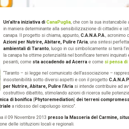
Un’altra iniziativa di
CanaPuglia
, che con la sua instancabile
in maniera determinante alla sensibilizzazione di cittadini e is
canapa. Il progetto si chiama, appunto,
C.A.N.A.P.A
., acronimo 
Azioni per Nutrire, Abitare, Pulire l’Aria
, una sintesi perfett
ambientali di Taranto
, luogo in cui simbolicamente si terrà l’
la canapa ha ottime potenzialità nel bonificare terreni inquinati
pesanti, come
sta accadendo ad Acerra
e come
si pensa di
“Taranto – si legge nel comunicato dell’associazione – rappres
insostenibilità sotto diversi aspetti e con il progetto
C.A.N.A.P
per Nutrire, Abitare, Pulire l’Aria
si intende contribuire ad av
costruttivo dibattito, stimolando azioni di ricerca sulle potenzia
ica di bonifica
(
Phytoremediation
)
dei terreni compromess
riale
a ridosso del capoluogo ionico”.
mma il 09 Novembre 2013
presso la Masseria del Carmine, situat
ne delle istituzioni locali e regionali.