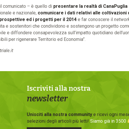
 il comunicato – è quello di
presentare la realtà di CanaPuglia 
gionale e nazionale,
comunicare i dati relativi alle coltivazioni
rospettive ed i progetti per il 2014
e far conoscere il
networ
dita e sostenitori che condividono e sostengono un progetto co
ibile e diffondere consapevolezza sull’impatto quotidiano dell’uo
ibili per rigenerare Territorio ed Economia”.
iale.it
Iscriviti alla nostra
newsletter
Unisciti alla nostra community
e ricevi ogni mese
selezioni degli articoli più letti!
Siamo già in 3500