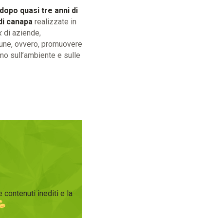
dopo quasi tre anni di
 di canapa
realizzate in
k
di aziende,
mune, ovvero, promuovere
mo sull’ambiente e sulle
 contenuti inediti e la