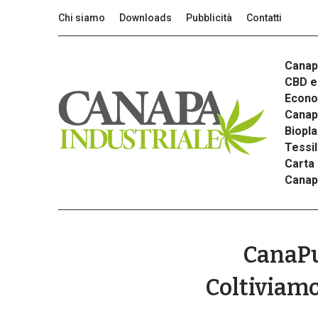
Chi siamo
Downloads
Pubblicità
Contatti
Canap
CBD e 
Econom
Canapa
Biopla
Tessi
Carta
Canap
CanaPug
Coltiviamo 