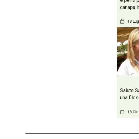
e periti 
canapa i
18 Lug
Salute S
una filos
18 Gi