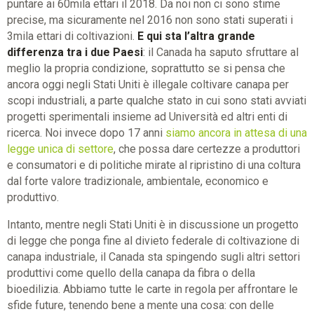
puntare ai 60mila ettari il 2018. Da noi non ci sono stime
precise, ma sicuramente nel 2016 non sono stati superati i
3mila ettari di coltivazioni.
E qui sta l’altra grande
differenza tra i due Paesi
: il Canada ha saputo sfruttare al
meglio la propria condizione, soprattutto se si pensa che
ancora oggi negli Stati Uniti è illegale coltivare canapa per
scopi industriali, a parte qualche stato in cui sono stati avviati
progetti sperimentali insieme ad Università ed altri enti di
ricerca. Noi invece dopo 17 anni
siamo ancora in attesa di una
legge unica di settore
, che possa dare certezze a produttori
e consumatori e di politiche mirate al ripristino di una coltura
dal forte valore tradizionale, ambientale, economico e
produttivo.
Intanto, mentre negli Stati Uniti è in discussione un progetto
di legge che ponga fine al divieto federale di coltivazione di
canapa industriale, il Canada sta spingendo sugli altri settori
produttivi come quello della canapa da fibra o della
bioedilizia. Abbiamo tutte le carte in regola per affrontare le
sfide future, tenendo bene a mente una cosa: con delle