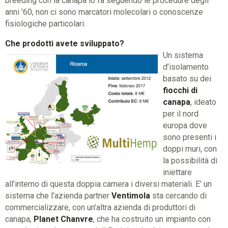
breeding con la canapa lo fa seguendo le procedure degli
anni ’60, non ci sono marcatori molecolari o conoscenze
fisiologiche particolari.
Che prodotti avete sviluppato?
Un sistema
d’isolamento
basato su dei
fiocchi di
canapa
, ideato
per il nord
europa dove
sono presenti i
doppi muri, con
la possibilità di
iniettare
all’interno di questa doppia camera i diversi materiali. E’ un
sistema che l’azienda partner
Ventimola
sta cercando di
commercializzare, con un’altra azienda di produttori di
canapa,
Planet Chanvre
, che ha costruito un impianto con