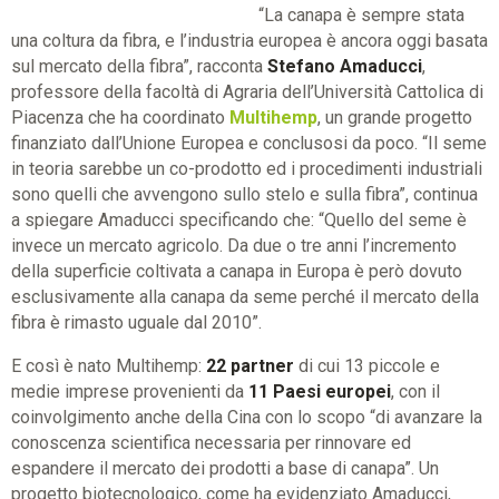
“La canapa è sempre stata
una coltura da fibra, e l’industria europea è ancora oggi basata
sul mercato della fibra”, racconta
Stefano Amaducci
,
professore della facoltà di Agraria dell’Università Cattolica di
Piacenza che ha coordinato
Multihemp
, un grande progetto
finanziato dall’Unione Europea e conclusosi da poco. “Il seme
in teoria sarebbe un co-prodotto ed i procedimenti industriali
sono quelli che avvengono sullo stelo e sulla fibra”, continua
a spiegare Amaducci specificando che: “Quello del seme è
invece un mercato agricolo. Da due o tre anni l’incremento
della superficie coltivata a canapa in Europa è però dovuto
esclusivamente alla canapa da seme perché il mercato della
fibra è rimasto uguale dal 2010”.
E così è nato Multihemp:
22 partner
di cui 13 piccole e
medie imprese provenienti da
11 Paesi europei
, con il
coinvolgimento anche della Cina con lo scopo “di avanzare la
conoscenza scientifica necessaria per rinnovare ed
espandere il mercato dei prodotti a base di canapa”. Un
progetto biotecnologico, come ha evidenziato Amaducci,