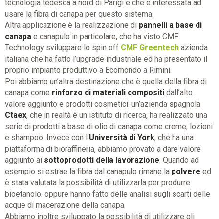
tecnologia tedesca a nord di Parigi e che è interessata ad
usare la fibra di canapa per questo sistema.
Altra applicazione è la realizzazione di
pannelli a base di
canapa
e canapulo in particolare, che ha visto CMF
Technology sviluppare lo spin off
CMF Greentech
azienda
italiana che ha fatto l’upgrade industriale ed ha presentato il
proprio impianto produttivo a Ecomondo a Rimini.
Poi abbiamo un’altra destinazione che è quella della fibra di
canapa come
rinforzo di materiali compositi
dall’alto
valore aggiunto e prodotti cosmetici: un’azienda spagnola
Ctaex
, che in realtà è un istituto di ricerca, ha realizzato una
serie di prodotti a base di olio di canapa come creme, lozioni
e shampoo. Invece con l’
Università di York
, che ha una
piattaforma di bioraffineria, abbiamo provato a dare valore
aggiunto ai
sottoprodotti della lavorazione
. Quando ad
esempio si estrae la fibra dal canapulo rimane la
polvere
ed
è stata valutata la possibilità di utilizzarla per produrre
bioetanolo, oppure hanno fatto delle analisi sugli scarti delle
acque di macerazione della canapa.
Abbiamo inoltre sviluppato la possibilità di utilizzare gli