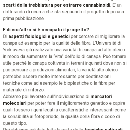
scarti della trebbiatura per estrarre cannabinoidi
. E’ un
dottorando di ricerca che sta seguendo il progetto dopo una
prima pubblicazione.
E di cos’altro si è occupato il progetto?
Di
aspetti fisiologici e genetici
per cercare di migliorare la
canapa ad esempio per la qualità della fibra. L’Università di
York aveva già realizzato una varietà di canapa ad alto oleico
in modo da aumentare la “vita” dell’olio di canapa. Può tornare
utile perché la canapa coltivata in terreni inquinati dove non si
può pensare a produzioni alimentari, la varietà alto oleico
potrebbe essere molto interessante per destinazioni
tecniche come ad esempio le bioplastiche o la fibra per
materiale di rinforzo.
Abbiamo poi lavorato sull’individuazione di
marcatori
molecolari
per poter fare il miglioramento genetico e capire
quali fossero i geni legati a caratteristiche interessanti come
la sensibilità al fotoperiodo, la qualità della fibra e cose di
questo tipo.
Poi abbiamo valutato tutta la parte delle
tecniche culturali