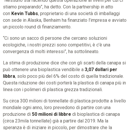
“Nessuno sta facendo questa operazione ai livelli per cui ci
stiamo preparando”, ha detto. Con la partnership in atto
con
Kevin Tubbs
, proprietario di una società di imballaggi
con sede in Alaska, Benhaim ha finanziato l’impresa e avviato
un piccolo round di finanziamento.
“Ci sono un sacco di persone che cercano soluzioni
ecologiche, i nostri prezzi sono competitivi, è c’è una
convergenza di molti interessi”, ha sottolineato.
La stima di produzione dice che con gli scarti della canapa si
può ottenere una bioplastica vendibile a
3,07 dollari per
libbra
, solo poco più del 6% del costo di quella tradizionale.
Questa riduzione dei costi porterà la plastica di canapa più in
linea con i polimeri di plastica grezza tradizionali.
Su circa 300 milioni di tonnellate di plastica prodotte a livello
mondiale ogni anno, loro prevedono di partire con una
produzione di
50 milioni di libbre
di bioplastica di canapa
(circa 23mila tonnellate) già a partire dal 2019. Ma la
speranza è di iniziare in piccolo, per dimostrare che la