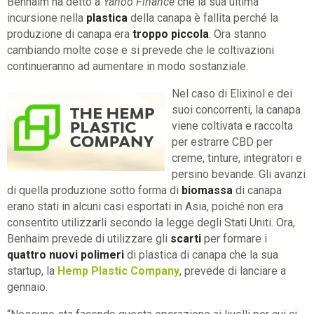
Benhaim ha detto a
Yahoo Finance
che la sua ultima
incursione nella
plastica
della canapa è fallita perché la
produzione di canapa era
troppo piccola
. Ora stanno
cambiando molte cose e si prevede che le coltivazioni
continueranno ad aumentare in modo sostanziale.
Nel caso di Elixinol e dei
suoi concorrenti, la canapa
viene coltivata e raccolta
per estrarre CBD per
creme, tinture, integratori e
persino bevande. Gli avanzi
di quella produzione sotto forma di
biomassa
di canapa
erano stati in alcuni casi esportati in Asia, poiché non era
consentito utilizzarli secondo la legge degli Stati Uniti. Ora,
Benhaim prevede di utilizzare gli
scarti
per formare i
quattro nuovi polimeri
di plastica di canapa che la sua
startup, la
Hemp Plastic Company
, prevede di lanciare a
gennaio.