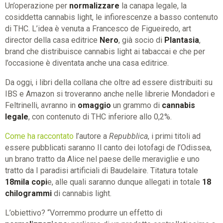
Un’operazione per
normalizzare
la canapa legale, la
cosiddetta cannabis light, le infiorescenze a basso contenuto
di THC. L’idea è venuta a Francesco de Figueiredo, art
director della casa editrice
Nero
, già socio di
Plantasia
,
brand che distribuisce cannabis light ai tabaccai e che per
l’occasione è diventata anche una casa editrice.
Da oggi, i libri della collana che oltre ad essere distribuiti su
IBS e Amazon si troveranno anche nelle librerie Mondadori e
Feltrinelli, avranno in
omaggio
un grammo di
cannabis
legale
, con contenuto di THC inferiore allo 0,2%.
Come ha raccontato
l’autore a
Repubblica
, i primi titoli ad
essere pubblicati saranno Il canto dei lotofagi de l’Odissea,
un brano tratto da Alice nel paese delle meraviglie e uno
tratto da I paradisi artificiali di Baudelaire. Titatura totale
18mila copi
e, alle quali saranno dunque allegati in totale
18
chilogrammi
di cannabis light.
L’obiettivo? “Vorremmo produrre un effetto di