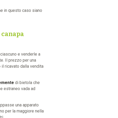
ine in questo caso siano
di canapa
ciascuno e venderle a
ate. Il prezzo per una
l ricavato dalla vendita
semente
di bietola che
ine estraneo vada ad
luppasse una apparato
nno per la maggiore nella
ri.