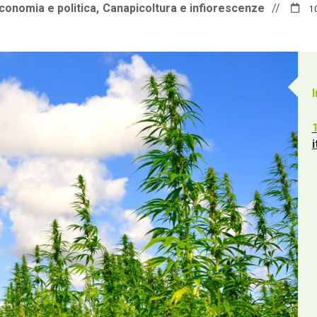
onomia e politica
Canapicoltura e infiorescenze
//
10
i