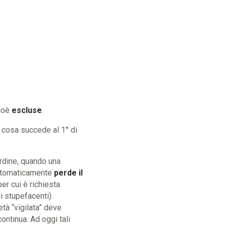
cioè
escluse
.
a cosa succede al 1° di
’ordine, quando una
 automaticamente
perde il
er cui è richiesta
i stupefacenti).
tà “vigilata” deve
ontinua. Ad oggi tali