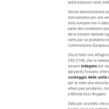
autorizzazioni sono st
Senza autorizzazione po
meccanismo per una va
lista europea non è dat
parte del costitutore (an
deve essere ripetuta og
certo per un problema re
Commissione Europea pr
Sta di fatto che all’agr
242/2106, che lo tutelav
essere
indagato
per sup
dal perito fossero inferi
conteggio delle unità 
per le mani una discreta
ettaro può produrre), co
a 80mila dosi droganti.
Dato per scontato che p