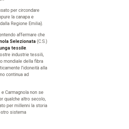
usato per circondare
ppure la canapa e
dalla Regione Emilia).
sentendo affermare che
ola Selezionata
(C.S.)
lunga tessile
.
stre industrie tessili,
o mondiale della fibra
ticamente l’idoneità alla
mo continua ad
S. e Carmagnola non se
 qualche altro secolo,
o per millenni la storia
ostro sistema