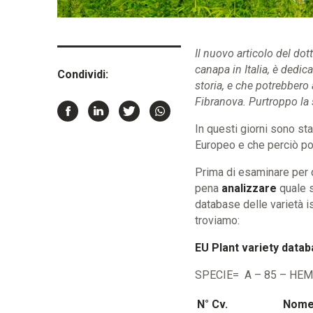
Il nuovo articolo del do
canapa in Italia, è dedic
Condividi:
storia, e che potrebbero
Fibranova. Purtroppo la
In questi giorni sono st
Europeo e che perciò pot
Prima di esaminare per q
pena
analizzare
quale si
database delle varietà is
troviamo:
EU Plant variety data
SPECIE= A – 85 – HE
N° Cv.
Nome 