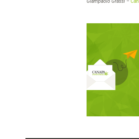
Giampaolo Grassi –
Can