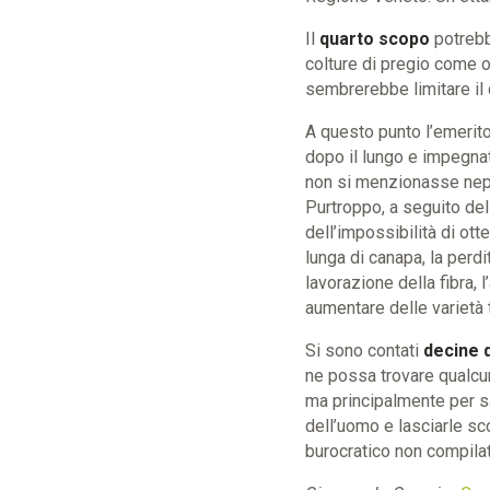
Il
quarto scopo
potrebb
colture di pregio come 
sembrerebbe limitare il 
A questo punto l’emerit
dopo il lungo e impegnat
non si menzionasse nepp
Purtroppo, a seguito dell
dell’impossibilità di ott
lunga di canapa, la perd
lavorazione della fibra,
aumentare delle varietà t
Si sono contati
decine d
ne possa trovare qualcu
ma principalmente per s
dell’uomo e lasciarle s
burocratico non compila