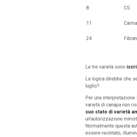
8
CS
11
Carma
24
Fibra
Le tre varietà sono
iscr
La logica direbbe che se
luglio?
Per una interpretazione l
varietà di canapa non ri
suo stato di varietà a
un’autorizzazione minist
Normalmente questa autor
essere recintato, illumin