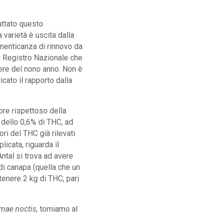
ttato questo
 varietà è uscita dalla
menticanza di rinnovo da
al Registro Nazionale che
ere del nono anno. Non è
cato il rapporto dalla
ore rispettoso della
 dello 0,6% di THC, ad
ri del THC già rilevati
licata, riguarda il
Antal si trova ad avere
di canapa (quella che un
tenere 2 kg di THC, pari
imae noctis
,
torniamo al