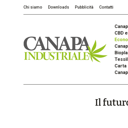
Chi siamo
Downloads
Pubblicità
Contatti
Canap
CBD e 
Econom
Canapa
Biopla
Tessi
Carta
Canap
Il futur