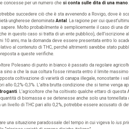
ate concesse per un numero che
si conta sulle dita di una mano
.
trebbe succedere ciò che è sta avvenendo a Rovigo, dove è sca
rietà ungherese denominata
Antal
. La ragione per cui quest’ultima
o sapere. Molto probabilmente è semplicemente il caso di una di
che in questo caso si tratta di un ente pubblico), dell’iscrizione 
ni 10 anni, ma la domanda deve essere presentata entro lo scad
lativo al contenuto di THC, perché altrimenti sarebbe stato pubbli
eposta a queste verifiche.
icoltore Polesano di punto in bianco è passato da regolare agricolt
a sino a che la sua coltura fosse rimasta entro il limite massimo
posta coltivazione di varietà di canapa illegale, nonostante i valo
ori allo 0,2%-0,3%. L’altra brutta condizione che si teme venga app
droganti
. L’agricoltore che ha coltivato qualche ettaro di questa 
 quantità di biomassa e se detenesse anche solo una tonnellata 
n un livello di THC pari allo 0,2%, potrebbe essere accusato di de
are una situazione paradossale del tempo in cui vigeva lo
ius pr