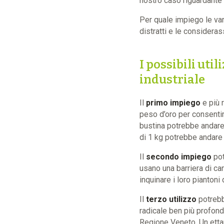
nostro caso riguardante l
Per quale impiego le var
distratti e le considera
I possibili uti
industriale
Il
primo impiego
e più 
peso d’oro per consentire 
bustina potrebbe andare 
di 1 kg potrebbe andare
Il
secondo impiego
pot
usano una barriera di can
inquinare i loro piantoni
Il
terzo utilizzo
potrebb
radicale ben più profond
Regione Veneto. Un ettar