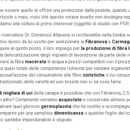
e essere quello di offrire una protezione dalla piralide, quando 
orticole o mais, visto che questo vorace insetto non disdegna ne
danno alla coltura di primo interesse (oggetto di studio con PSR 
o ricercatore Dr. Domenico Allavena si rivolterebbe nella tomba 
ivo lavoro da lui svolto per selezionare la
Fibranova
e
Carmagn
ure al quinto posto, il loro impiego per
la produzione di fibra 
a delocalizzazione degli impianti di lavorazione da parte delle no
enere la fibra
macerata
in acqua a prezzi compatibili con il prezz
ita quasi totale delle competenze richieste per valutare organolet
 l’assuefazione del consumatore alle fibre
sintetiche
il cui consu
radizionali, delle varietà ad uso tessile non si sa cosa farne.
i migliaia di usi
della canapa è possibile che con Fibranova, C.
n altro? Certamente verranno
acquistate
e conservate almeno per
alvare quel glorioso
germoplasma
che ha vestito e accompagnat
comparire per una semplice
dimenticanza
o qualche foglio del n
to sarebbe imperdonabile e stupido.