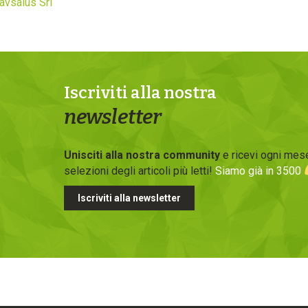
avsalus Srl
Iscriviti alla nostra
newsletter
Unisciti alla nostra community
e ricevi ogni mese
selezioni degli articoli più letti!
Siamo già in 3500
Iscriviti alla newsletter