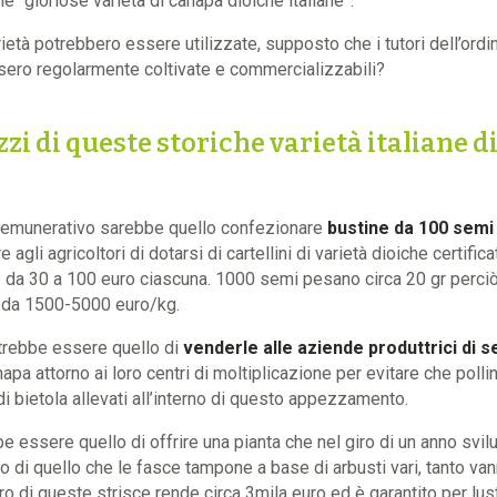
e “gloriose varietà di canapa dioiche italiane”.
ietà potrebbero essere utilizzate, supposto che i tutori dell’ord
ssero regolarmente coltivate e commercializzabili?
lizzi di queste storiche varietà italiane 
remunerativo sarebbe quello confezionare
bustine da 100 semi
agli agricoltori di dotarsi di cartellini di varietà dioiche certific
da 30 a 100 euro ciascuna. 1000 semi pesano circa 20 gr perciò i
 da 1500-5000 euro/kg.
rebbe essere quello di
venderle alle aziende produttrici di 
apa attorno ai loro centri di moltiplicazione per evitare che poll
 di bietola allevati all’interno di questo appezzamento.
e essere quello di offrire una pianta che nel giro di un anno svi
o di quello che le fasce tampone a base di arbusti vari, tanto va
o di queste strisce rende circa 3mila euro ed è garantito per lust