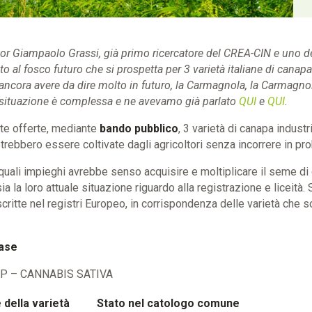
ttor Giampaolo Grassi, già primo ricercatore del CREA-CIN e uno d
ato al fosco futuro che si prospetta per 3 varietà italiane di canap
 ancora avere da dire molto in futuro, la Carmagnola, la Carmagnol
 situazione è complessa e ne avevamo già parlato
QUI
e
QUI
.
ate offerte, mediante
bando pubblico
, 3 varietà di canapa industri
rebbero essere coltivate dagli agricoltori senza incorrere in pro
uali impieghi avrebbe senso acquisire e moltiplicare il seme di q
a la loro attuale situazione riguardo alla registrazione e liceità. 
critte nel registri Europeo, in corrispondenza delle varietà che s
base
MP – CANNABIS SATIVA
della varietà
Stato nel catologo comune