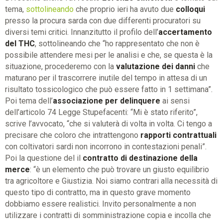
tema,
sottolineando
che proprio ieri ha avuto due
colloqui
presso la procura sarda con due differenti procuratori su
diversi temi critici. Innanzitutto il profilo dell’
accertamento
del THC
, sottolineando che “ho rappresentato che non è
possibile attendere mesi per le analisi e che, se questa è la
situazione, procederemo con la
valutazione dei danni
che
maturano per il trascorrere inutile del tempo in attesa di un
risultato tossicologico che può essere fatto in 1 settimana”.
Poi tema dell’
associazione per delinquere
ai sensi
dell’articolo 74 Legge Stupefacenti: “Mi è stato riferito”,
scrive l’avvocato, “che si valuterà di volta in volta. Ci tengo a
precisare che coloro che intrattengono
rapporti contrattuali
con coltivatori sardi non incorrono in contestazioni penali”.
Poi la questione del il
contratto di destinazione della
merce
: “è un elemento che può trovare un giusto equilibrio
tra agricoltore e Giustizia. Noi siamo contrari alla necessità di
questo tipo di contratto, ma in questo grave momento
dobbiamo essere realistici. Invito personalmente a non
utilizzare i contratti di somministrazione copia e incolla che