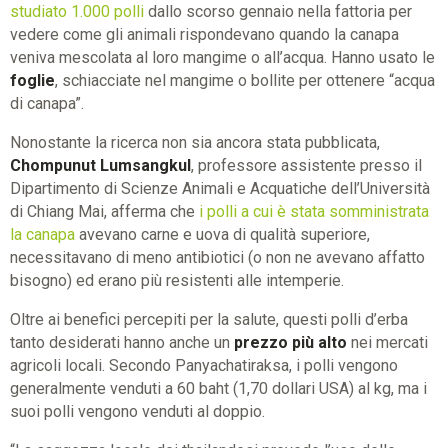
studiato 1.000 polli
dallo scorso gennaio nella fattoria per
vedere come gli animali rispondevano quando la canapa
veniva mescolata al loro mangime o all’acqua. Hanno usato le
foglie
, schiacciate nel mangime o bollite per ottenere “acqua
di canapa”.
Nonostante la ricerca non sia ancora stata pubblicata,
Chompunut Lumsangkul
, professore assistente presso il
Dipartimento di Scienze Animali e Acquatiche dell’Università
di Chiang Mai, afferma che
i polli a cui è stata somministrata
la canapa
avevano carne e uova di qualità superiore,
necessitavano di meno antibiotici (o non ne avevano affatto
bisogno) ed erano più resistenti alle intemperie.
Oltre ai benefici percepiti per la salute, questi polli d’erba
tanto desiderati hanno anche un
prezzo più alto
nei mercati
agricoli locali. Secondo Panyachatiraksa, i polli vengono
generalmente venduti a 60 baht (1,70 dollari USA) al kg, ma i
suoi polli vengono venduti al doppio.