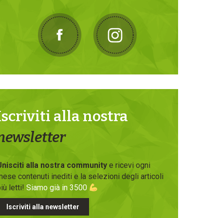
Iscriviti alla nostra
newsletter
Unisciti alla nostra community
e ricevi ogni
ese contenuti inediti e la selezioni degli articoli
iù letti!
Siamo già in 3500
Iscriviti alla newsletter