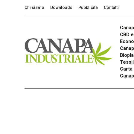
Chi siamo
Downloads
Pubblicità
Contatti
Canap
CBD e 
Econom
Canapa
Biopla
Tessi
Carta
Canap