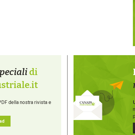
peciali
di
triale.it
PDF della nostra rivista e
m
p
oad