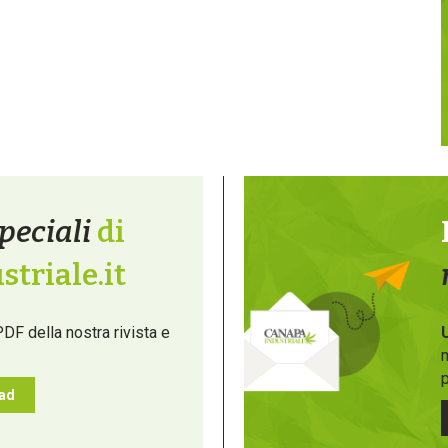
peciali
di
triale.it
PDF della nostra rivista e
m
p
oad