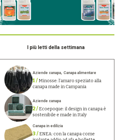
I più letti della settimana
Aziende canapa
Canapa alimentare
1 /
Minosse: l’amaro speziato alla
canapa made in Campania
Aziende canapa
2 /
Ecoepoque: il design in canapa è
sostenibile e made in Italy
Canapa in edilizia
3 /
ENEA: con la canapa come
isolante addio ad afa e bollette