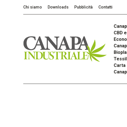
Chi siamo
Downloads
Pubblicità
Contatti
Canap
CBD e 
Econom
Canapa
Biopla
Tessi
Carta
Canap