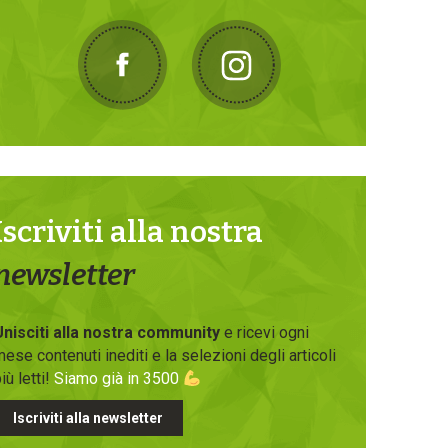
Iscriviti alla nostra
newsletter
Unisciti alla nostra community
e ricevi ogni
ese contenuti inediti e la selezioni degli articoli
iù letti!
Siamo già in 3500
Iscriviti alla newsletter