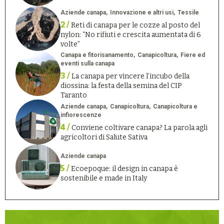
Aziende canapa
Innovazione e altri usi
Tessile
2 /
Reti di canapa per le cozze al posto del
nylon: “No rifiuti e crescita aumentata di 6
volte”
Canapa e fitorisanamento
Canapicoltura
Fiere ed
eventi sulla canapa
3 /
La canapa per vincere l’incubo della
diossina: la festa della semina del CIP
Taranto
Aziende canapa
Canapicoltura
Canapicoltura e
infiorescenze
4 /
Conviene coltivare canapa? La parola agli
agricoltori di Salute Sativa
Aziende canapa
5 /
Ecoepoque: il design in canapa è
sostenibile e made in Italy