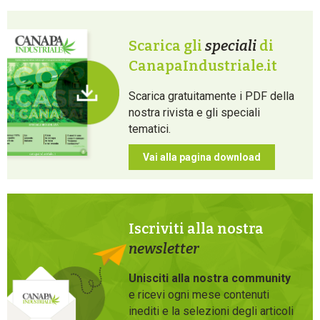
Scarica gli
speciali
di
CanapaIndustriale.it
Scarica gratuitamente i PDF della
nostra rivista e gli speciali
tematici.
Vai alla pagina download
Iscriviti alla nostra
newsletter
Unisciti alla nostra community
e ricevi ogni mese contenuti
inediti e la selezioni degli articoli