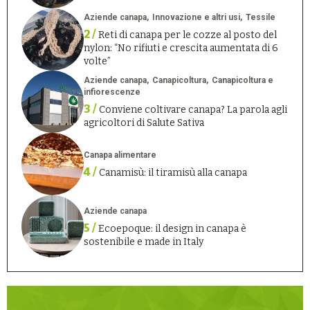
Aziende canapa
Innovazione e altri usi
Tessile
2 /
Reti di canapa per le cozze al posto del
nylon: “No rifiuti e crescita aumentata di 6
volte”
Aziende canapa
Canapicoltura
Canapicoltura e
infiorescenze
3 /
Conviene coltivare canapa? La parola agli
agricoltori di Salute Sativa
Canapa alimentare
4 /
Canamisù: il tiramisù alla canapa
Aziende canapa
5 /
Ecoepoque: il design in canapa è
sostenibile e made in Italy