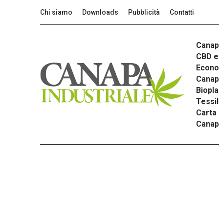
Chi siamo
Downloads
Pubblicità
Contatti
Canap
CBD e 
Econom
Canapa
Biopla
Tessi
Carta
Canap