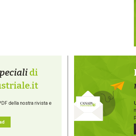
peciali
di
triale.it
PDF della nostra rivista e
m
p
oad