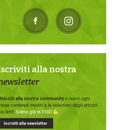
Iscriviti alla nostra
newsletter
Unisciti alla nostra community
e ricevi ogni
ese contenuti inediti e la selezioni degli articoli
iù letti!
Siamo già in 3500
Iscriviti alla newsletter