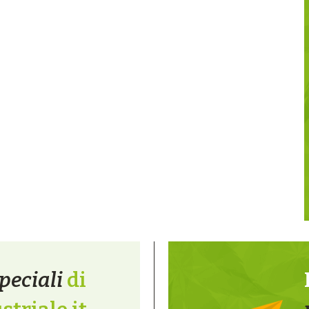
peciali
di