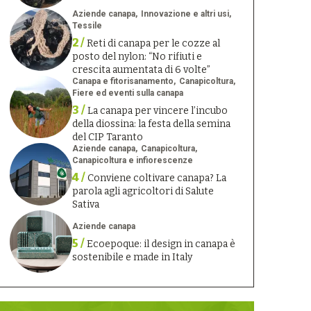
Aziende canapa
Innovazione e altri usi
Tessile
2 /
Reti di canapa per le cozze al
posto del nylon: “No rifiuti e
crescita aumentata di 6 volte”
Canapa e fitorisanamento
Canapicoltura
Fiere ed eventi sulla canapa
3 /
La canapa per vincere l’incubo
della diossina: la festa della semina
del CIP Taranto
Aziende canapa
Canapicoltura
Canapicoltura e infiorescenze
4 /
Conviene coltivare canapa? La
parola agli agricoltori di Salute
Sativa
Aziende canapa
5 /
Ecoepoque: il design in canapa è
sostenibile e made in Italy