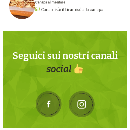
Canapa alimentare
5 /
Canamisù: il tiramisù alla canapa
Seguici sui nostri canali
social