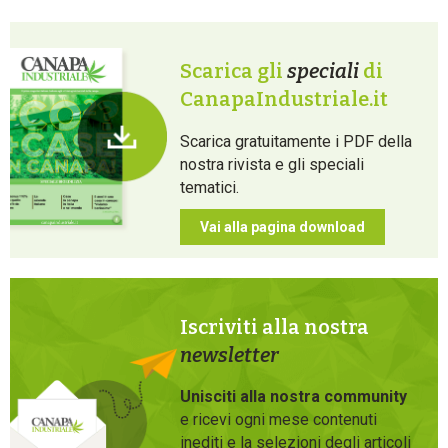
Scarica gli
speciali
di
CanapaIndustriale.it
Scarica gratuitamente i PDF della
nostra rivista e gli speciali
tematici.
Vai alla pagina download
Iscriviti alla nostra
newsletter
Unisciti alla nostra community
e ricevi ogni mese contenuti
inediti e la selezioni degli articoli