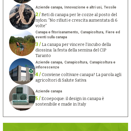
Aziende canapa
Innovazione e altri usi
Tessile
2 /
Reti di canapa per le cozze al posto del
nylon: “No rifiuti e crescita aumentata di 6
volte”
Canapa e fitorisanamento
Canapicoltura
Fiere ed
eventi sulla canapa
3 /
La canapa per vincere l’incubo della
diossina: la festa della semina del CIP
Taranto
Aziende canapa
Canapicoltura
Canapicoltura e
infiorescenze
4 /
Conviene coltivare canapa? La parola agli
agricoltori di Salute Sativa
Aziende canapa
5 /
Ecoepoque: il design in canapa è
sostenibile e made in Italy