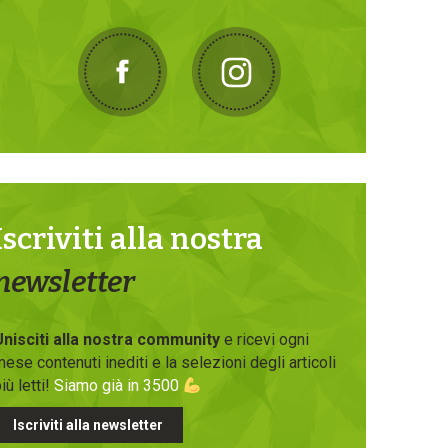
Iscriviti alla nostra
newsletter
Unisciti alla nostra community
e ricevi ogni
ese contenuti inediti e la selezioni degli articoli
iù letti!
Siamo già in 3500
Iscriviti alla newsletter