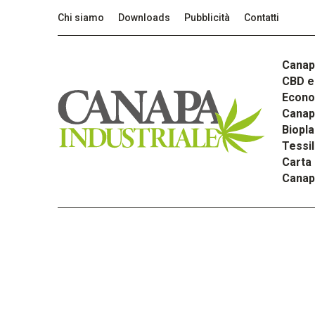
Chi siamo
Downloads
Pubblicità
Contatti
Canap
CBD e 
Econom
Canapa
Biopla
Tessi
Carta
Canap