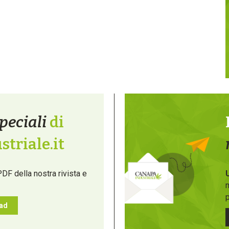
peciali
di
triale.it
PDF della nostra rivista e
m
p
oad