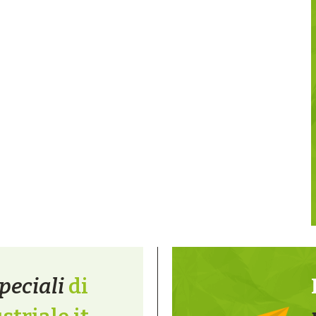
peciali
di