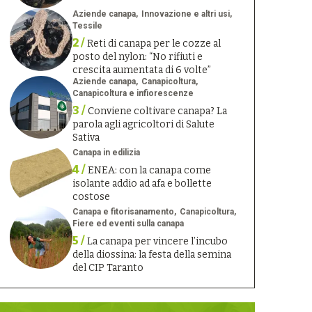
Aziende canapa
Innovazione e altri usi
Tessile
2 /
Reti di canapa per le cozze al
posto del nylon: “No rifiuti e
crescita aumentata di 6 volte”
Aziende canapa
Canapicoltura
Canapicoltura e infiorescenze
3 /
Conviene coltivare canapa? La
parola agli agricoltori di Salute
Sativa
Canapa in edilizia
4 /
ENEA: con la canapa come
isolante addio ad afa e bollette
costose
Canapa e fitorisanamento
Canapicoltura
Fiere ed eventi sulla canapa
5 /
La canapa per vincere l’incubo
della diossina: la festa della semina
del CIP Taranto