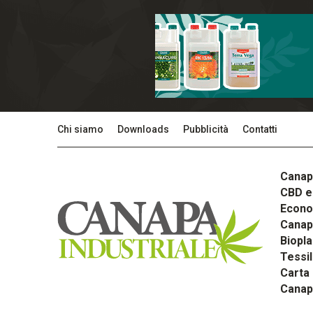
Chi siamo
Downloads
Pubblicità
Contatti
Canap
CBD e 
Econom
Canapa
Biopla
Tessi
Carta
Canap