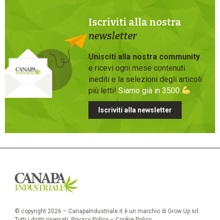
Iscriviti alla nostra
newsletter
Unisciti alla nostra community
e ricevi ogni mese contenuti
inediti e la selezioni degli articoli
più letti!
Siamo già in 3500
Iscriviti alla newsletter
© copyright 2026 – CanapaIndustriale.it è un marchio di Grow Up srl.
Tutti i diritti riservati.
Privacy Policy
–
Cookie Policy