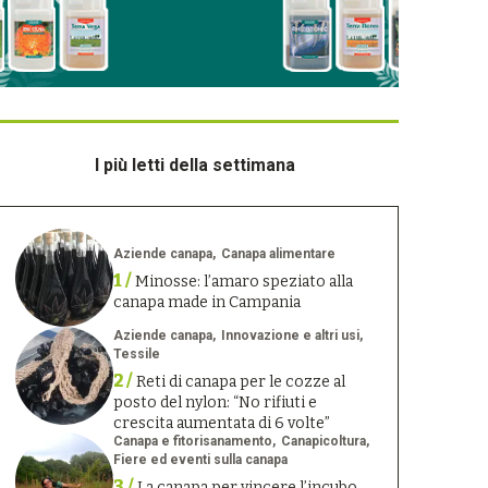
I più letti della settimana
Aziende canapa
Canapa alimentare
1 /
Minosse: l’amaro speziato alla
canapa made in Campania
Aziende canapa
Innovazione e altri usi
Tessile
2 /
Reti di canapa per le cozze al
posto del nylon: “No rifiuti e
crescita aumentata di 6 volte”
Canapa e fitorisanamento
Canapicoltura
Fiere ed eventi sulla canapa
3 /
La canapa per vincere l’incubo