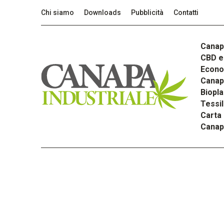
Chi siamo
Downloads
Pubblicità
Contatti
Canap
CBD e 
Econom
Canapa
Biopla
Tessi
Carta
Canap