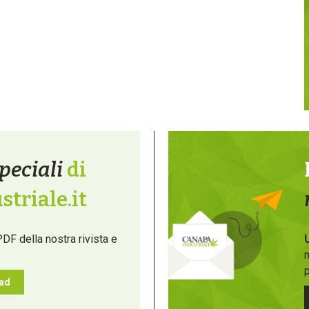
peciali
di
triale.it
PDF della nostra rivista e
m
p
oad