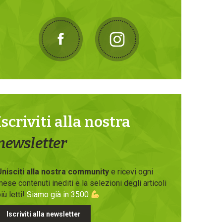
Iscriviti alla nostra
newsletter
Unisciti alla nostra community
e ricevi ogni
ese contenuti inediti e la selezioni degli articoli
iù letti!
Siamo già in 3500
Iscriviti alla newsletter