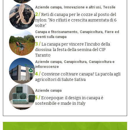
Aziende canapa
Innovazione e altri usi
Tessile
2 /
Reti di canapa per le cozze al posto del
nylon: “No rifiuti e crescita aumentata di 6
volte”
Canapa e fitorisanamento
Canapicoltura
Fiere ed
eventi sulla canapa
3 /
La canapa per vincere l’incubo della
diossina: la festa della semina del CIP
Taranto
Aziende canapa
Canapicoltura
Canapicoltura e
infiorescenze
4 /
Conviene coltivare canapa? La parola agli
agricoltori di Salute Sativa
Aziende canapa
5 /
Ecoepoque: il design in canapa è
sostenibile e made in Italy