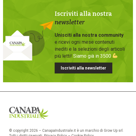
Iscriviti alla nostra
newsletter
Unisciti alla nostra community
e ricevi ogni mese contenuti
inediti e la selezioni degli articoli
più letti!
Siamo già in 3500
Iscriviti alla newsletter
© copyright 2026 – CanapaIndustriale.it è un marchio di Grow Up srl.
Tutti i diritti riservati.
Privacy Policy
–
Cookie Policy