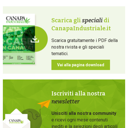
Scarica gli
speciali
di
CanapaIndustriale.it
Scarica gratuitamente i PDF della
nostra rivista e gli speciali
tematici.
Vai alla pagina download
Iscriviti alla nostra
newsletter
Unisciti alla nostra community
e ricevi ogni mese contenuti
inediti e la selezioni degli articoli