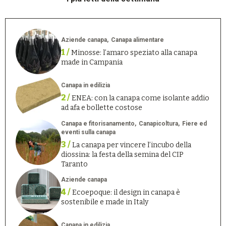
Aziende canapa
Canapa alimentare
1 /
Minosse: l’amaro speziato alla canapa
made in Campania
Canapa in edilizia
2 /
ENEA: con la canapa come isolante addio
ad afa e bollette costose
Canapa e fitorisanamento
Canapicoltura
Fiere ed
eventi sulla canapa
3 /
La canapa per vincere l’incubo della
diossina: la festa della semina del CIP
Taranto
Aziende canapa
4 /
Ecoepoque: il design in canapa è
sostenibile e made in Italy
Canapa in edilizia