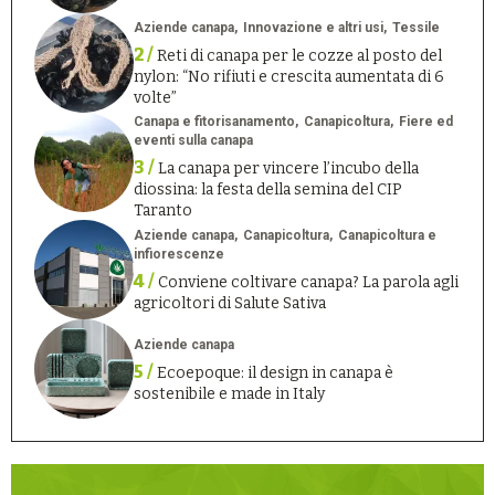
Aziende canapa
Innovazione e altri usi
Tessile
2 /
Reti di canapa per le cozze al posto del
nylon: “No rifiuti e crescita aumentata di 6
volte”
Canapa e fitorisanamento
Canapicoltura
Fiere ed
eventi sulla canapa
3 /
La canapa per vincere l’incubo della
diossina: la festa della semina del CIP
Taranto
Aziende canapa
Canapicoltura
Canapicoltura e
infiorescenze
4 /
Conviene coltivare canapa? La parola agli
agricoltori di Salute Sativa
Aziende canapa
5 /
Ecoepoque: il design in canapa è
sostenibile e made in Italy