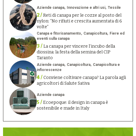
Aziende canapa
Innovazione e altri usi
Tessile
2 /
Reti di canapa per le cozze al posto del
nylon: “No rifiuti e crescita aumentata di 6
volte”
Canapa e fitorisanamento
Canapicoltura
Fiere ed
eventi sulla canapa
3 /
La canapa per vincere l’incubo della
diossina: la festa della semina del CIP
Taranto
Aziende canapa
Canapicoltura
Canapicoltura e
infiorescenze
4 /
Conviene coltivare canapa? La parola agli
agricoltori di Salute Sativa
Aziende canapa
5 /
Ecoepoque: il design in canapa è
sostenibile e made in Italy