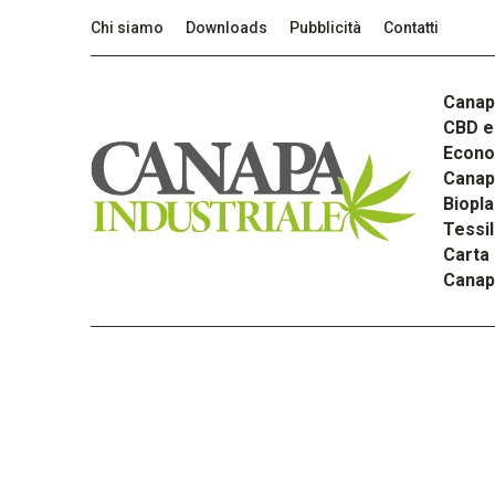
Chi siamo
Downloads
Pubblicità
Contatti
Canap
CBD e 
Econom
Canapa
Biopla
Tessi
Carta
Canap