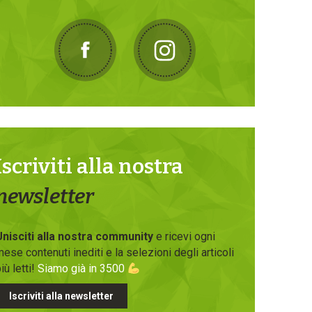
Iscriviti alla nostra
newsletter
Unisciti alla nostra community
e ricevi ogni
ese contenuti inediti e la selezioni degli articoli
iù letti!
Siamo già in 3500
Iscriviti alla newsletter