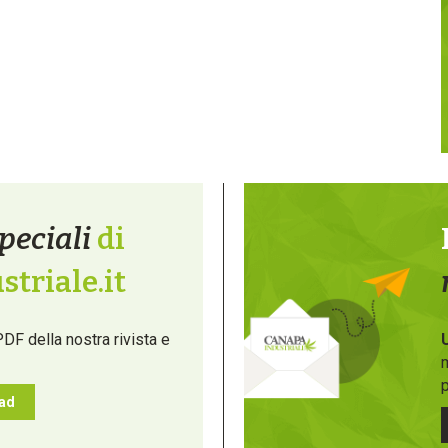
peciali
di
triale.it
PDF della nostra rivista e
m
p
oad