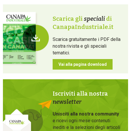
Scarica gli
speciali
di
CanapaIndustriale.it
Scarica gratuitamente i PDF della
nostra rivista e gli speciali
tematici.
Vai alla pagina download
Iscriviti alla nostra
newsletter
Unisciti alla nostra community
e ricevi ogni mese contenuti
inediti e la selezioni degli articoli