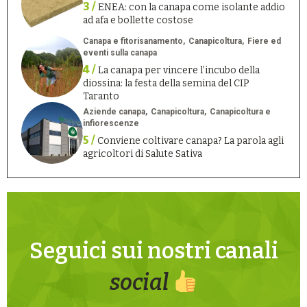
3 /
ENEA: con la canapa come isolante addio
ad afa e bollette costose
Canapa e fitorisanamento
Canapicoltura
Fiere ed
eventi sulla canapa
4 /
La canapa per vincere l’incubo della
diossina: la festa della semina del CIP
Taranto
Aziende canapa
Canapicoltura
Canapicoltura e
infiorescenze
5 /
Conviene coltivare canapa? La parola agli
agricoltori di Salute Sativa
Seguici sui nostri canali
social