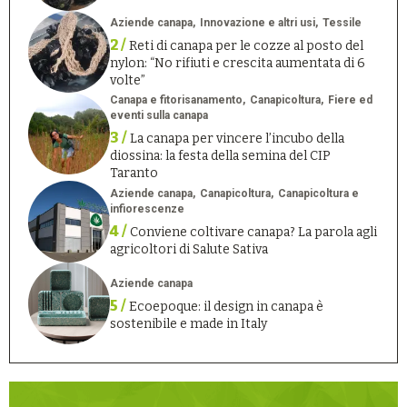
Aziende canapa
Innovazione e altri usi
Tessile
2 /
Reti di canapa per le cozze al posto del
nylon: “No rifiuti e crescita aumentata di 6
volte”
Canapa e fitorisanamento
Canapicoltura
Fiere ed
eventi sulla canapa
3 /
La canapa per vincere l’incubo della
diossina: la festa della semina del CIP
Taranto
Aziende canapa
Canapicoltura
Canapicoltura e
infiorescenze
4 /
Conviene coltivare canapa? La parola agli
agricoltori di Salute Sativa
Aziende canapa
5 /
Ecoepoque: il design in canapa è
sostenibile e made in Italy