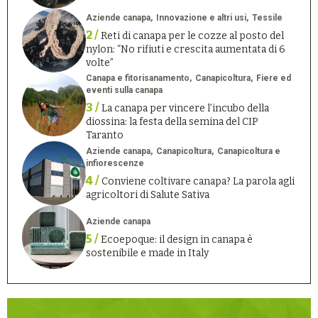
Aziende canapa
Innovazione e altri usi
Tessile
2 /
Reti di canapa per le cozze al posto del
nylon: “No rifiuti e crescita aumentata di 6
volte”
Canapa e fitorisanamento
Canapicoltura
Fiere ed
eventi sulla canapa
3 /
La canapa per vincere l’incubo della
diossina: la festa della semina del CIP
Taranto
Aziende canapa
Canapicoltura
Canapicoltura e
infiorescenze
4 /
Conviene coltivare canapa? La parola agli
agricoltori di Salute Sativa
Aziende canapa
5 /
Ecoepoque: il design in canapa è
sostenibile e made in Italy