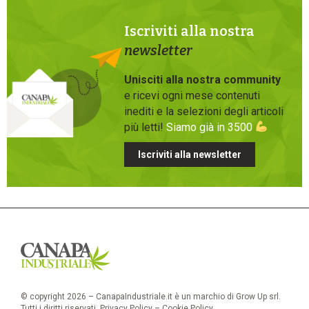
Iscriviti alla nostra
newsletter
Unisciti alla nostra community
e ricevi ogni mese contenuti
inediti e la selezioni degli articoli
più letti!
Siamo già in 3500
Iscriviti alla newsletter
© copyright 2026 – CanapaIndustriale.it è un marchio di Grow Up srl.
Tutti i diritti riservati.
Privacy Policy
–
Cookie Policy