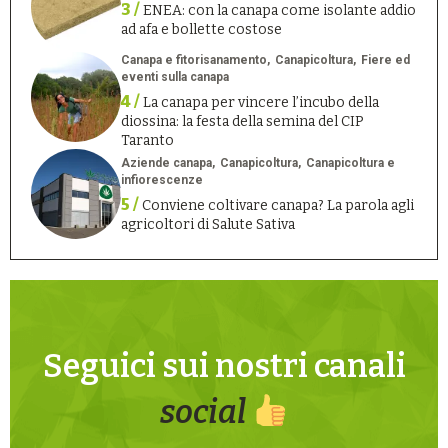
3 /
ENEA: con la canapa come isolante addio
ad afa e bollette costose
Canapa e fitorisanamento
Canapicoltura
Fiere ed
eventi sulla canapa
4 /
La canapa per vincere l’incubo della
diossina: la festa della semina del CIP
Taranto
Aziende canapa
Canapicoltura
Canapicoltura e
infiorescenze
5 /
Conviene coltivare canapa? La parola agli
agricoltori di Salute Sativa
Seguici sui nostri canali
social