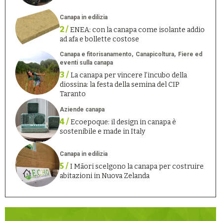
Canapa in edilizia
2 /
ENEA: con la canapa come isolante addio
ad afa e bollette costose
Canapa e fitorisanamento
Canapicoltura
Fiere ed
eventi sulla canapa
3 /
La canapa per vincere l’incubo della
diossina: la festa della semina del CIP
Taranto
Aziende canapa
4 /
Ecoepoque: il design in canapa è
sostenibile e made in Italy
Canapa in edilizia
5 /
I Māori scelgono la canapa per costruire
abitazioni in Nuova Zelanda