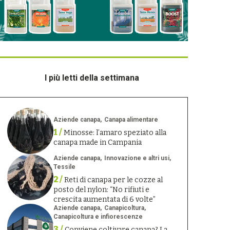
I più letti della settimana
Aziende canapa
Canapa alimentare
1 /
Minosse: l’amaro speziato alla
canapa made in Campania
Aziende canapa
Innovazione e altri usi
Tessile
2 /
Reti di canapa per le cozze al
posto del nylon: “No rifiuti e
crescita aumentata di 6 volte”
Aziende canapa
Canapicoltura
Canapicoltura e infiorescenze
3 /
Conviene coltivare canapa? La