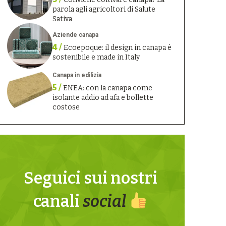
parola agli agricoltori di Salute
Sativa
Aziende canapa
4 /
Ecoepoque: il design in canapa è
sostenibile e made in Italy
Canapa in edilizia
5 /
ENEA: con la canapa come
isolante addio ad afa e bollette
costose
Seguici sui nostri
canali
social