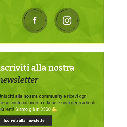
Iscriviti alla nostra
newsletter
Unisciti alla nostra community
e ricevi ogni
ese contenuti inediti e la selezioni degli articoli
iù letti!
Siamo già in 3500
Iscriviti alla newsletter