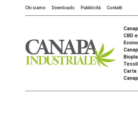
Chi siamo
Downloads
Pubblicità
Contatti
Canap
CBD e 
Econom
Canapa
Biopla
Tessi
Carta
Canap