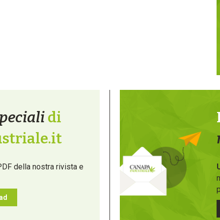
peciali
di
triale.it
PDF della nostra rivista e
m
p
oad