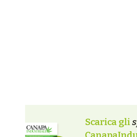
Scarica gli
s
CanapaIndus