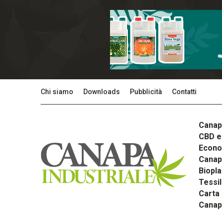
Chi siamo
Downloads
Pubblicità
Contatti
Canap
CBD e 
Econom
Canapa
Biopla
Tessi
Carta
Canap