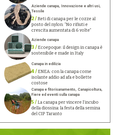
Aziende canapa
Innovazione e altri usi
Tessile
2 /
Reti di canapa per le cozze al
posto del nylon: “No rifiuti e
crescita aumentata di 6 volte”
Aziende canapa
3 /
Ecoepoque: il design in canapa è
sostenibile e made in Italy
Canapa in edilizia
4 /
ENEA: con la canapa come
isolante addio ad afa e bollette
costose
Canapa e fitorisanamento
Canapicoltura
Fiere ed eventi sulla canapa
5 /
La canapa per vincere l’incubo
della diossina: la festa della semina
del CIP Taranto