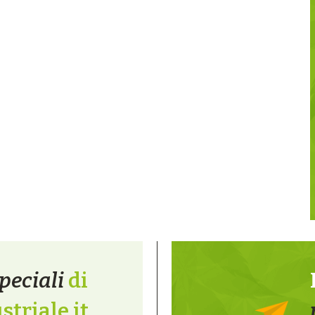
peciali
di
triale.it