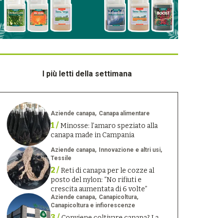
I più letti della settimana
Aziende canapa
Canapa alimentare
1 /
Minosse: l’amaro speziato alla
canapa made in Campania
Aziende canapa
Innovazione e altri usi
Tessile
2 /
Reti di canapa per le cozze al
posto del nylon: “No rifiuti e
crescita aumentata di 6 volte”
Aziende canapa
Canapicoltura
Canapicoltura e infiorescenze
3 /
Conviene coltivare canapa? La