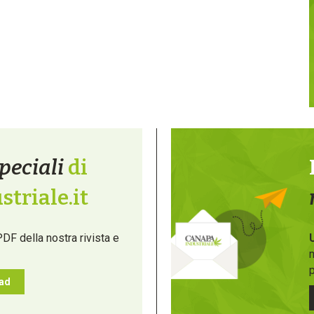
peciali
di
triale.it
PDF della nostra rivista e
m
p
oad