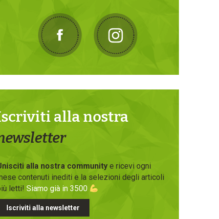
Iscriviti alla nostra
newsletter
Unisciti alla nostra community
e ricevi ogni
ese contenuti inediti e la selezioni degli articoli
iù letti!
Siamo già in 3500
Iscriviti alla newsletter