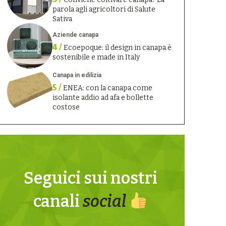
parola agli agricoltori di Salute
Sativa
Aziende canapa
4 /
Ecoepoque: il design in canapa è
sostenibile e made in Italy
Canapa in edilizia
5 /
ENEA: con la canapa come
isolante addio ad afa e bollette
costose
Seguici sui nostri
canali
social