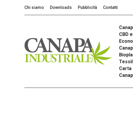
Chi siamo
Downloads
Pubblicità
Contatti
Canap
CBD e 
Econom
Canapa
Biopla
Tessi
Carta
Canap