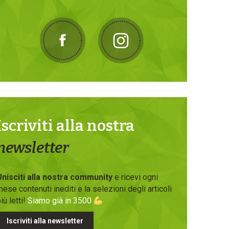
Iscriviti alla nostra
newsletter
Unisciti alla nostra community
e ricevi ogni
ese contenuti inediti e la selezioni degli articoli
iù letti!
Siamo già in 3500
Iscriviti alla newsletter