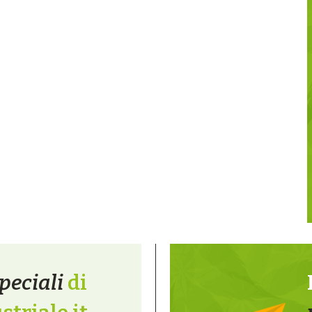
peciali
di