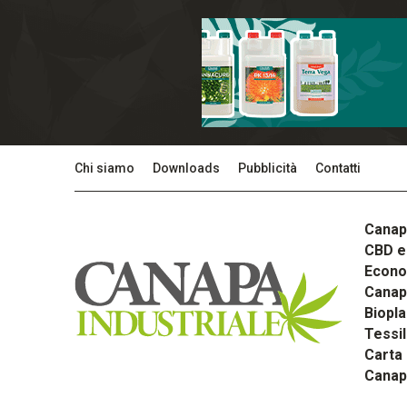
Chi siamo
Downloads
Pubblicità
Contatti
Canap
CBD e 
Econom
Canapa
Biopla
Tessi
Carta
Canap