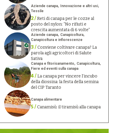
Aziende canapa
Innovazione e altri usi
Tessile
2 /
Reti di canapa per le cozze al
posto del nylon: “No rifiuti e
crescita aumentata di 6 volte”
Aziende canapa
Canapicoltura
Canapicoltura e infiorescenze
3 /
Conviene coltivare canapa? La
parola agli agricoltori di Salute
Sativa
Canapa e fitorisanamento
Canapicoltura
Fiere ed eventi sulla canapa
4 /
La canapa per vincere l’incubo
della diossina: la festa della semina
del CIP Taranto
Canapa alimentare
5 /
Canamisù: il tiramisù alla canapa