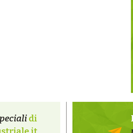
peciali
di
triale.it