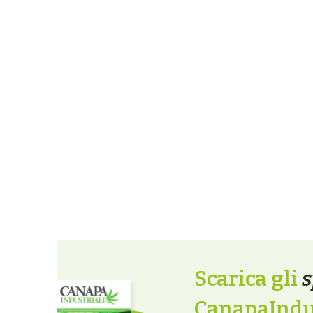
Scarica gli
s
CanapaIndus