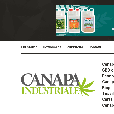
Chi siamo
Downloads
Pubblicità
Contatti
Canap
CBD e 
Econom
Canapa
Biopla
Tessi
Carta
Canap