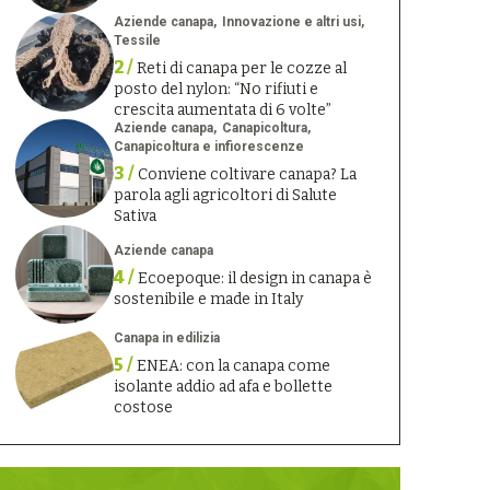
Aziende canapa
Innovazione e altri usi
Tessile
2 /
Reti di canapa per le cozze al
posto del nylon: “No rifiuti e
crescita aumentata di 6 volte”
Aziende canapa
Canapicoltura
Canapicoltura e infiorescenze
3 /
Conviene coltivare canapa? La
parola agli agricoltori di Salute
Sativa
Aziende canapa
4 /
Ecoepoque: il design in canapa è
sostenibile e made in Italy
Canapa in edilizia
5 /
ENEA: con la canapa come
isolante addio ad afa e bollette
costose