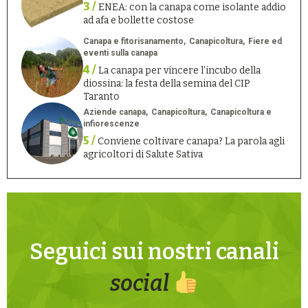
3 /
ENEA: con la canapa come isolante addio
ad afa e bollette costose
Canapa e fitorisanamento
Canapicoltura
Fiere ed
eventi sulla canapa
4 /
La canapa per vincere l’incubo della
diossina: la festa della semina del CIP
Taranto
Aziende canapa
Canapicoltura
Canapicoltura e
infiorescenze
5 /
Conviene coltivare canapa? La parola agli
agricoltori di Salute Sativa
Seguici sui nostri canali
social