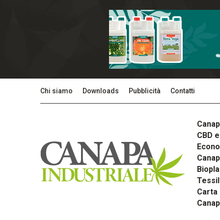
Chi siamo
Downloads
Pubblicità
Contatti
Canap
CBD e 
Econom
Canapa
Biopla
Tessi
Carta
Canap