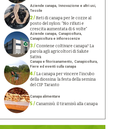
Aziende canapa
Innovazione e altri usi
Tessile
2 /
Reti di canapa per le cozze al
posto del nylon: “No rifiuti e
crescita aumentata di 6 volte”
Aziende canapa
Canapicoltura
Canapicoltura e infiorescenze
3 /
Conviene coltivare canapa? La
parola agli agricoltori di Salute
Sativa
Canapa e fitorisanamento
Canapicoltura
Fiere ed eventi sulla canapa
4 /
La canapa per vincere l’incubo
della diossina: la festa della semina
del CIP Taranto
Canapa alimentare
5 /
Canamisù: il tiramisù alla canapa