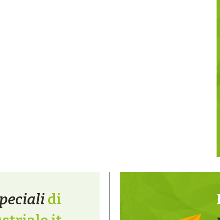
peciali
di