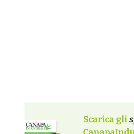
Scarica gli
s
CanapaIndus