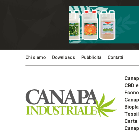
Chi siamo
Downloads
Pubblicità
Contatti
Canap
CBD e 
Econom
Canapa
Biopla
Tessi
Carta
Canap