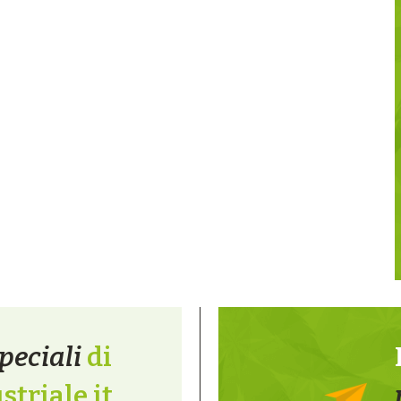
peciali
di
triale.it