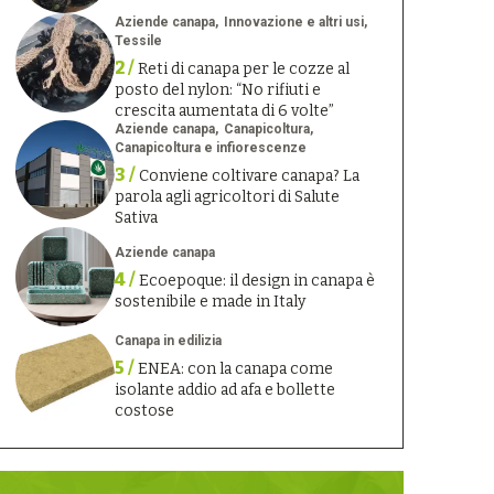
Aziende canapa
Innovazione e altri usi
Tessile
2 /
Reti di canapa per le cozze al
posto del nylon: “No rifiuti e
crescita aumentata di 6 volte”
Aziende canapa
Canapicoltura
Canapicoltura e infiorescenze
3 /
Conviene coltivare canapa? La
parola agli agricoltori di Salute
Sativa
Aziende canapa
4 /
Ecoepoque: il design in canapa è
sostenibile e made in Italy
Canapa in edilizia
5 /
ENEA: con la canapa come
isolante addio ad afa e bollette
costose