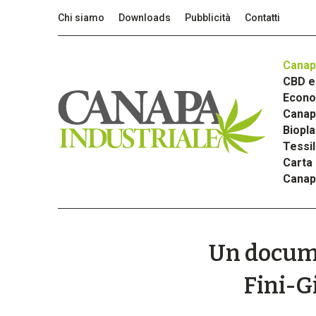
Chi siamo
Downloads
Pubblicità
Contatti
Canap
CBD e 
Econom
Canapa
Biopla
Tessi
Carta
Canap
Un documen
Fini-Gi