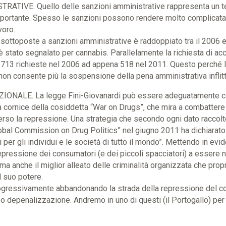
ATIVE. Quello delle sanzioni amministrative rappresenta un t
ortante. Spesso le sanzioni possono rendere molto complicata la
voro.
sottoposte a sanzioni amministrative è raddoppiato tra il 2006 e 
 è stato segnalato per cannabis. Parallelamente la richiesta di ac
6.713 richieste nel 2006 ad appena 518 nel 2011. Questo perché 
on consente più la sospensione della pena amministrativa inflitt
ONALE. La legge Fini-Giovanardi può essere adeguatamente 
lla cornice della cosiddetta “War on Drugs”, che mira a combatter
verso la repressione. Una strategia che secondo ogni dato raccolt
lobal Commission on Drug Politics” nel giugno 2011 ha dichiarato “
er gli individui e le società di tutto il mondo”. Mettendo in evi
pressione dei consumatori (e dei piccoli spacciatori) a essere non
 ma anche il miglior alleato delle criminalità organizzata che prop
l suo potere.
ogressivamente abbandonando la strada della repressione del c
o depenalizzazione. Andremo in uno di questi (il Portogallo) per