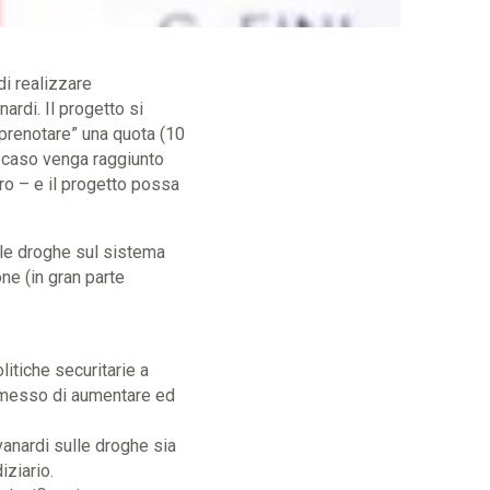
di realizzare
ardi. Il progetto si
“prenotare” una quota (10
l caso venga raggiunto
ro – e il progetto possa
lle droghe sul sistema
one (in gran parte
itiche securitarie a
smesso di aumentare ed
ovanardi sulle droghe sia
iziario.