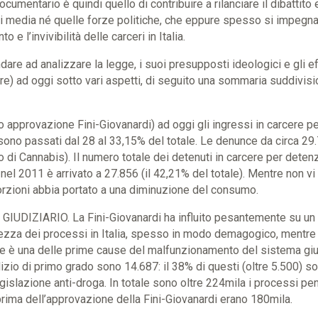
ocumentario è quindi quello di contribuire a rilanciare il dibattito 
i media né quelle forze politiche, che eppure spesso si impegna
o e l’invivibilità delle carceri in Italia.
dare ad analizzare la legge, i suoi presupposti ideologici e gli ef
ore) ad oggi sotto vari aspetti, di seguito una sommaria suddivisio
pprovazione Fini-Giovanardi) ad oggi gli ingressi in carcere pe
sono passati dal 28 al 33,15% del totale. Le denunce da circa 29.
 di Cannabis). Il numero totale dei detenuti in carcere per deten
el 2011 è arrivato a 27.856 (il 42,21% del totale). Mentre non vi
orzioni abbia portato a una diminuzione del consumo.
UDIZIARIO. La Fini-Giovanardi ha influito pesantemente su un si
ntezza dei processi in Italia, spesso in modo demagogico, mentre 
e è una delle prime cause del malfunzionamento del sistema giusti
dizio di primo grado sono 14.687: il 38% di questi (oltre 5.500) s
islazione anti-droga. In totale sono oltre 224mila i processi pen
prima dell’approvazione della Fini-Giovanardi erano 180mila.