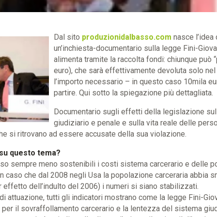
Dal sito
produzionidalbasso.com
nasce l’idea 
un’inchiesta-documentario sulla legge Fini-Giovan
alimenta tramite la raccolta fondi: chiunque può 
euro), che sarà effettivamente devoluta solo ne
l’importo necessario – in questo caso 10mila eu
partire. Qui sotto la spiegazione più dettagliata.
Documentario sugli effetti della legislazione su
giudiziario e penale e sulla vita reale delle pers
e si ritrovano ad essere accusate della sua violazione.
 su questo tema?
so sempre meno sostenibili i costi sistema carcerario e delle pol
n caso che dal 2008 negli Usa la popolazione carceraria abbia 
 effetto dell’indulto del 2006) i numeri si siano stabilizzati.
 di attuazione, tutti gli indicatori mostrano come la legge Fini-Gi
per il sovraffollamento carcerario e la lentezza del sistema giud