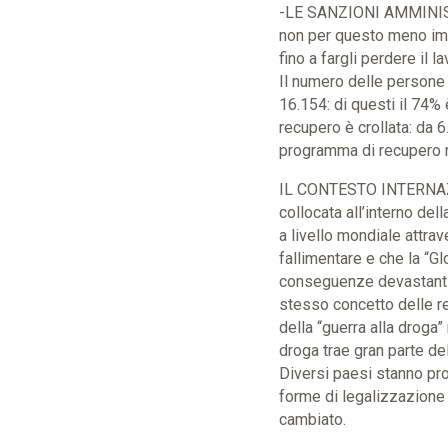
-LE SANZIONI AMMINISTR
non per questo meno imp
fino a fargli perdere il la
Il numero delle persone 
16.154: di questi il 74%
recupero è crollata: da 
programma di recupero n
IL CONTESTO INTERNAZI
collocata all’interno de
a livello mondiale attra
fallimentare e che la “G
conseguenze devastanti p
stesso concetto delle re
della “guerra alla droga”
droga trae gran parte de
Diversi paesi stanno pr
forme di legalizzazione 
cambiato.