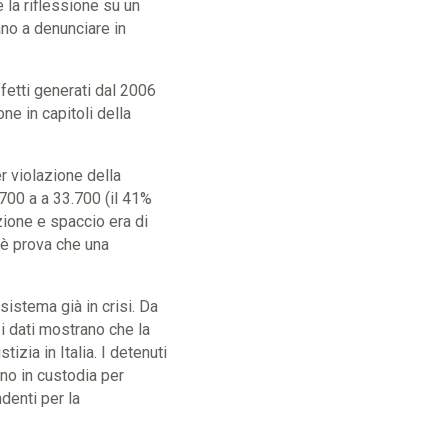
e la riflessione su un
no a denunciare in
fetti generati dal 2006
ne in capitoli della
r violazione della
700 a a 33.700 (il 41%
zione e spaccio era di
 è prova che una
stema già in crisi. Da
i dati mostrano che la
zia in Italia. I detenuti
ono in custodia per
denti per la