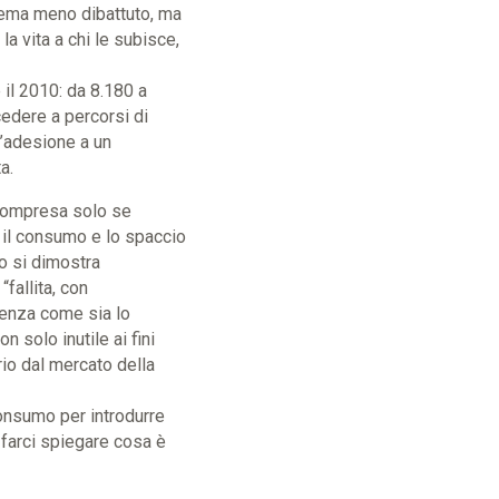
ema meno dibattuto, ma
 vita a chi le subisce,
il 2010: da 8.180 a
cedere a percorsi di
l’adesione a un
a.
compresa solo se
e il consumo e lo spaccio
o si dimostra
fallita, con
denza come sia lo
 solo inutile ai fini
rio dal mercato della
onsumo per introdurre
 farci spiegare cosa è