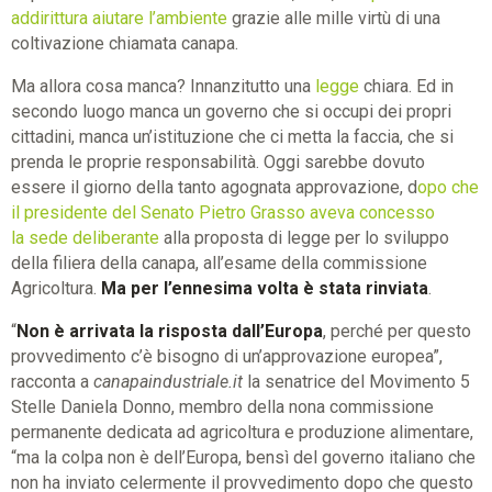
addirittura aiutare l’ambiente
grazie alle mille virtù di una
coltivazione chiamata canapa.
Ma allora cosa manca? Innanzitutto una
legge
chiara. Ed in
secondo luogo manca un governo che si occupi dei propri
cittadini, manca un’istituzione che ci metta la faccia, che si
prenda le proprie responsabilità. Oggi sarebbe dovuto
essere il giorno della tanto agognata approvazione, d
opo che
il presidente del Senato Pietro Grasso aveva concesso
la sede deliberante
alla proposta di legge per lo sviluppo
della filiera della canapa, all’esame della commissione
Agricoltura.
Ma
per
l’ennesima
volta
è
stata
rinviata
.
“
Non
è
arrivata
la
risposta
dall’Europa
, perché per questo
provvedimento c’è bisogno di un’approvazione europea”,
racconta a
canapaindustriale.it
la senatrice del Movimento 5
Stelle Daniela Donno, membro della nona commissione
permanente dedicata ad agricoltura e produzione alimentare,
“ma la colpa non è dell’Europa, bensì del governo italiano che
non ha inviato celermente il provvedimento dopo che questo