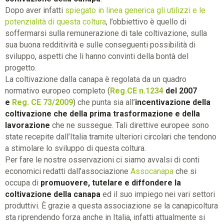
Dopo aver infatti
spiegato in linea generica gli utilizzi e le
potenzialità di questa coltura
, l’obbiettivo è quello di
soffermarsi sulla remunerazione di tale coltivazione, sulla
sua buona redditività e sulle conseguenti possibilità di
sviluppo, aspetti che li hanno convinti della bontà del
progetto.
La coltivazione dalla canapa è regolata da un quadro
normativo europeo completo (
Reg.CE n.1234
del 2007
e
Reg. CE 73/2009
) che punta sia all’
incentivazione della
coltivazione che della prima trasformazione e della
lavorazione
che ne sussegue. Tali direttive europee sono
state recepite dall’Italia tramite ulteriori circolari che tendono
a stimolare lo sviluppo di questa coltura.
Per fare le nostre osservazioni ci siamo avvalsi di conti
economici redatti dall’associazione
Assocanapa
che si
occupa di
promuovere, tutelare e diffondere la
coltivazione della canapa
ed il suo impiego nei vari settori
produttivi. È grazie a questa associazione se la canapicoltura
sta riprendendo forza anche in Italia, infatti attualmente si