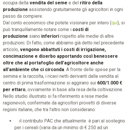
occupa della
vendita del seme
e del
ritiro della
produzione
assistendo gratuitamente gli agricoltori in ogni
passo da compiere.
Dal conto economico che potete visionare per intero (
qui
), si
può tranquillamente notare come i
costi di
produzione
siano
inferiori
rispetto alle medie di altre
produzioni. Di fatto, come abbiamo già detto nel precedente
articolo,
vengono abbattuti i costi di irrigazione,
concimazione e diserbo apportando così benessere
oltre che al portafoglio dell’agricoltore anche
all’ambiente che ci circonda
. A fronte delle spese per la
semina e la raccolta, i ricavi netti derivanti dalla vendita al
centro di prima trasformazione si aggirano sui
600/1.000 €
per ettaro
, ovviamente in base alla resa della coltivazione.
Nello studio illustrato si fa riferimento a rese medie
ragionevoli, confermate da agricoltori provetti di diverse
regioni italiane, che tra l’altro non considerano:
il contributo PAC che attualmente è pari al sostegno
per i cereali (varia da un minimo di € 250 ad un