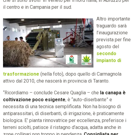
che si sono svolti in Veneto per il nord Italia, in Abruzzo per
il centro e in Campania per il sud.
Altro importante
traguardo sarà
l’inaugurazione
prevista per fine
agosto del
secondo
impianto di
trasformazione
(nella foto), dopo quello di Carmagnola
attivo dal 2010, che nascerà in provincia di Taranto.
“Ricordiamo – conclude Cesare Quaglia – che
la canapa è
coltivazione poco esigente
, è “auto-diserbante” e
necessita di una tecnica semplificata. Non ha bisogno di
antiparassitari, di diserbanti, di irrigazione, è praticamente
biologica. E’ pianta rinnovatrice per eccellenza, preferisce i
terreni sciolti, patisce il ristagno d’acqua, adatta anche in
zone collinari non troppo in pendenza.
Consigliata per