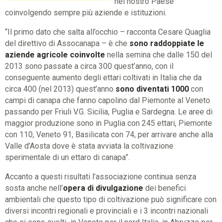
nel nostro Paese
coinvolgendo sempre più aziende e istituzioni.
“Il primo dato che salta all’occhio – racconta Cesare Quaglia
del direttivo di Assocanapa – è che
sono raddoppiate le
aziende agricole coinvolte
nella semina che dalle 150 del
2013 sono passate a circa 300 quest’anno, con il
conseguente aumento degli ettari coltivati in Italia che da
circa 400 (nel 2013) quest’anno
sono diventati 1000
con
campi di canapa che fanno capolino dal Piemonte al Veneto
passando per Friuli V.G. Sicilia, Puglia e Sardegna. Le aree di
maggior produzione sono in Puglia con 245 ettari, Piemonte
con 110, Veneto 91, Basilicata con 74, per arrivare anche alla
Valle d’Aosta dove è stata avviata la coltivazione
sperimentale di un ettaro di canapa”.
Accanto a questi risultati l’associazione continua senza
sosta anche nell’
opera di divulgazione
dei benefici
ambientali che questo tipo di coltivazione può significare con
diversi incontri regionali e provinciali e i 3 incontri nazionali