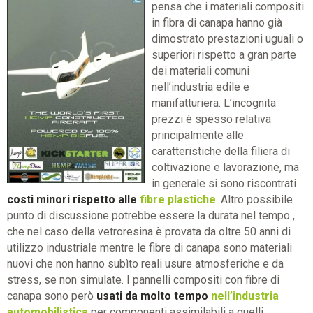
pensa che i materiali compositi
in fibra di canapa hanno già
dimostrato prestazioni uguali o
superiori rispetto a gran parte
dei materiali comuni
nell’industria edile e
manifatturiera. L’incognita
prezzi è spesso relativa
principalmente alle
caratteristiche della filiera di
coltivazione e lavorazione, ma
in generale si sono riscontrati
costi minori rispetto alle
fibre plastiche
. Altro possibile
punto di discussione potrebbe essere la durata nel tempo ,
che nel caso della vetroresina è provata da oltre 50 anni di
utilizzo industriale mentre le fibre di canapa sono materiali
nuovi che non hanno subìto reali usure atmosferiche e da
stress, se non simulate. I pannelli compositi con fibre di
canapa sono però
usati da molto tempo
nell’industria
automobilistica
per componenti assimilabili a quelli