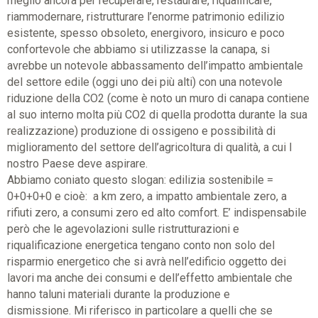
meglio ancora per recuperare, restaurare, riqualificare,
riammodernare, ristrutturare l’enorme patrimonio edilizio
esistente, spesso obsoleto, energivoro, insicuro e poco
confortevole che abbiamo si utilizzasse la canapa, si
avrebbe un notevole abbassamento dell’impatto ambientale
del settore edile (oggi uno dei più alti) con una notevole
riduzione della CO2 (come è noto un muro di canapa contiene
al suo interno molta più CO2 di quella prodotta durante la sua
realizzazione) produzione di ossigeno e possibilità di
miglioramento del settore dell’agricoltura di qualità, a cui l
nostro Paese deve aspirare.
Abbiamo coniato questo slogan:
edilizia sostenibile =
0+0+0+0 e cioè: a km zero, a impatto ambientale zero, a
rifiuti zero, a consumi zero ed alto comfort. E’ indispensabile
però che le agevolazioni sulle ristrutturazioni e
riqualificazione energetica tengano conto non solo del
risparmio energetico che si avrà nell’edificio oggetto dei
lavori ma anche dei consumi e dell’effetto ambientale che
hanno taluni materiali durante la produzione e
dismissione. Mi riferisco in particolare a quelli che se