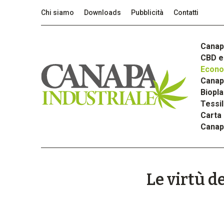
Chi siamo
Downloads
Pubblicità
Contatti
Canap
CBD e 
Econom
Canapa
Biopla
Tessi
Carta
Canap
Le virtù d