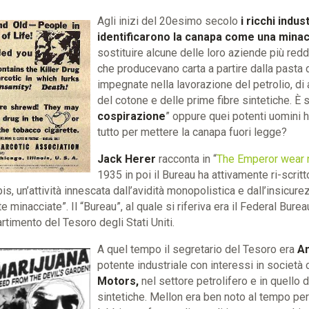
Agli inizi del 20esimo secolo
i ricchi indus
identificarono la canapa come una minac
sostituire alcune delle loro aziende più reddit
che producevano carta a partire dalla pasta 
impegnate nella lavorazione del petrolio, di a
del cotone e delle prime fibre sintetiche. È s
cospirazione
” oppure quei potenti uomini 
tutto per mettere la canapa fuori legge?
Jack Herer
racconta in “
The Emperor wear 
1935 in poi il Bureau ha attivamente ri-scritt
, un’attività innescata dall’avidità monopolistica e dall’insicur
e minacciate”. Il “Bureau”, al quale si riferiva era il Federal Bure
rtimento del Tesoro degli Stati Uniti.
A quel tempo il segretario del Tesoro era
A
potente industriale con interessi in societ
Motors,
nel settore petrolifero e in quello d
sintetiche. Mellon era ben noto al tempo per l