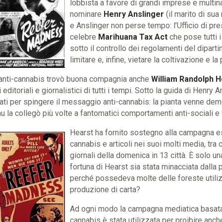
lobbista a favore di grandi imprese e multinaz
nominare
Henry Anslinger
(il marito di sua
e Anslinger non perse tempo: l’Ufficio di pr
celebre
Marihuana Tax Act
che pose tutti i
sotto il controllo dei regolamenti del dipar
limitare e, infine, vietare la coltivazione e l
 anti-cannabis trovò buona compagnia anche
William Randolph H
 editoriali e giornalistici di tutti i tempi. Sotto la guida di Henry
ti per spingere il messaggio anti-cannabis: la pianta venne dem
 la collegò più volte a fantomatici comportamenti anti-sociali e v
Hearst ha fornito sostegno alla campagna e
cannabis e articoli nei suoi molti media, tra 
giornali della domenica in 13 città. È solo u
fortuna di Hearst sia stata minacciata dalla
perché possedeva molte delle foreste utiliz
produzione di carta?
Ad ogni modo la campagna mediatica basata s
cannabis è stata utilizzata per proibire anch