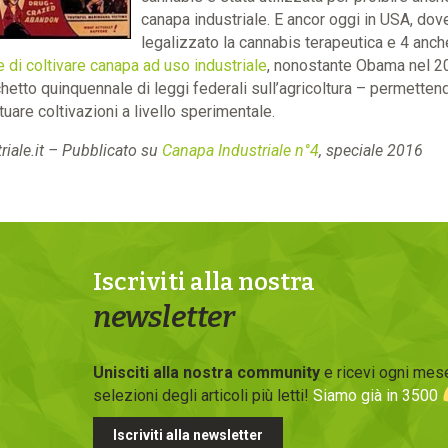
canapa industriale. E ancor oggi in USA, dove
legalizzato la cannabis terapeutica e 4 anche
e di coltivare canapa ad uso industriale
, nonostante Obama nel 20
chetto quinquennale di leggi federali sull’agricoltura – permetten
ettuare coltivazioni a livello sperimentale.
iale.it – Pubblicato
su
Canapa Industriale n°4
, speciale 2016
Iscriviti alla nostra
newsletter
Unisciti alla nostra community
e ricevi ogni mese
selezioni degli articoli più letti!
Siamo già in 3500
Iscriviti alla newsletter