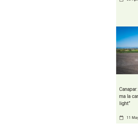
Canapar: 
ma la ca
light”
11 Ma