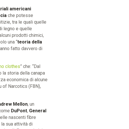
triali americani
cia
che potesse
izie, tra le quali quelle
di legno e quelle
lcuni prodotti chimici,
olo una “
teoria della
hanno fatto davvero di
no clothes
” che:
“Dal
o la storia della canapa
ezza economica di alcune
au of Narcotics (FBN),
ndrew Mellon
, un
à come
DuPont
,
General
elle nascenti fibre
a sua attività di