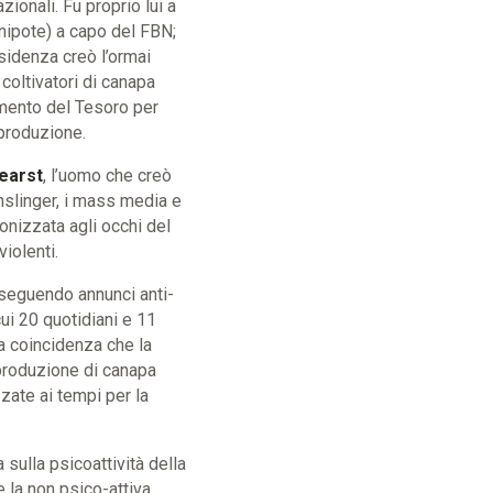
ionali. Fu proprio lui a
 nipote) a capo del FBN;
esidenza creò l’ormai
 coltivatori di canapa
timento del Tesoro per
a produzione.
earst
, l’uomo che creò
 Anslinger, i mass media e
onizzata agli occhi del
iolenti.
seguendo annunci anti-
cui 20 quotidiani e 11
na coincidenza che la
 produzione di canapa
zate ai tempi per la
ulla psicoattività della
e la non psico-attiva