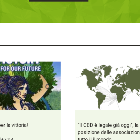
r la vittoria!
“Il CBD è legale già oggi”, la
posizione delle associazion
tutto il il mondo
ile 2014